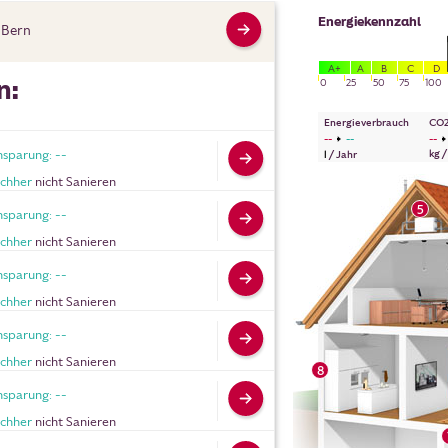
Energiekennzahl
Bern
A+
A
B
C
D
n:
0
25
50
75
100
Energieverbrauch
CO2
--
--
--
nsparung: --
kg /
l
/
Jahr
chher
nicht Sanieren
5
nsparung: --
chher
nicht Sanieren
nsparung: --
chher
nicht Sanieren
nsparung: --
chher
nicht Sanieren
8
nsparung: --
chher
nicht Sanieren