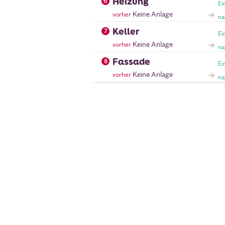
Heizung
6
Ei
Keine Anlage
vorher
na
Keller
7
Ei
Keine Anlage
vorher
na
Fassade
8
Ei
Keine Anlage
vorher
na