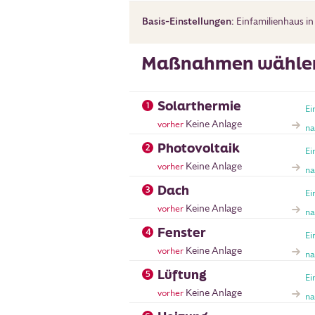
Basis-Einstellungen:
Einfamilienhaus
in
Maßnahmen wähle
Solarthermie
1
Ei
Keine Anlage
vorher
na
Photovoltaik
2
Ei
Keine Anlage
vorher
na
Dach
3
Ei
Keine Anlage
vorher
na
Fenster
4
Ei
Keine Anlage
vorher
na
Lüftung
5
Ei
Keine Anlage
vorher
na